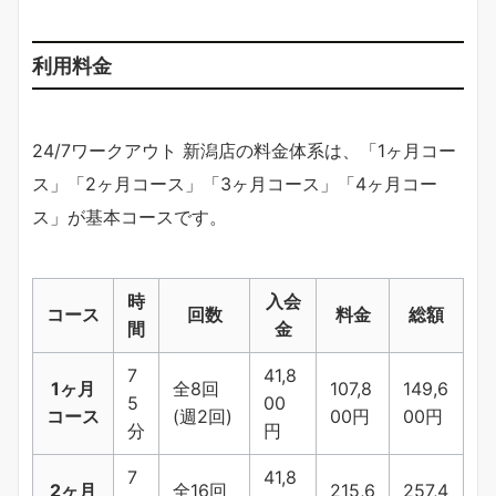
利用料金
24/7ワークアウト 新潟店の料金体系は、「1ヶ月コー
ス」「2ヶ月コース」「3ヶ月コース」「4ヶ月コー
ス」が基本コースです。
時
入会
コース
回数
料金
総額
間
金
7
41,8
1ヶ月
全8回
107,8
149,6
5
00
コース
(週2回)
00円
00円
分
円
7
41,8
2ヶ月
全16回
215,6
257,4