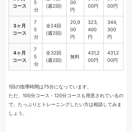
5
00
コース
(週2回)
00円
00円
分
円
7
20,9
323,
344,
3ヶ月
全24回
5
00
400
300
コース
(週2回)
分
円
円
円
7
4ヶ月
全32回
431,2
431,2
5
無料
コース
(週2回)
00円
00円
分
1回の指導時間は75分になっています。
ただ、100分コース・120分コースも用意されているの
で、たっぷりとトレーニングしたい方は相談してみま
しょう。