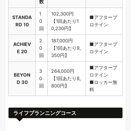
数
1
102,300円
STANDA
■アフタープ
0
【1回あたり1
RD 10
ロテイン
回
0,230円】
2
187,000円
ACHIEV
■アフタープ
0
【1回あたり9,
E 20
ロテイン
回
350円】
■アフタープ
3
264,000円
BEYON
ロテイン
0
【1回あたり8,
D 30
■ロッカー無
回
800円】
料
ライフプランニングコース