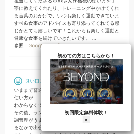
担当してくださるxxxxさんが機械の使い方を丁
寧に教えてくれたり、トレーニング中かけてくれ
る言葉のおかげで、いつも楽しく運動できていま
す🌞💪食事のアドバイスも寄り添ってくれてる感
じがとても嬉しいです！これからも楽しく運動と
健康な食事を続けていきたいです。 …
参照：
Googleマップ
初めての方はこちらから！
良い口コミ
いままで普通のジムに通っていましたがマシンの
使い方が
わからなくて断念していました。
その後、ランニングにハマりましたがイマイチ体
初回限定無料体験！
調管理がうまくいかなかったので筋トレを再考す
×
るなかで出会いました。