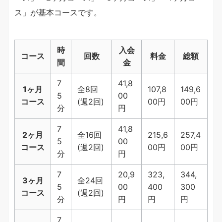
ス」が基本コースです。
時
入会
コース
回数
料金
総額
間
金
7
41,8
1ヶ月
全8回
107,8
149,6
5
00
コース
(週2回)
00円
00円
分
円
7
41,8
2ヶ月
全16回
215,6
257,4
5
00
コース
(週2回)
00円
00円
分
円
7
20,9
323,
344,
3ヶ月
全24回
5
00
400
300
コース
(週2回)
分
円
円
円
7