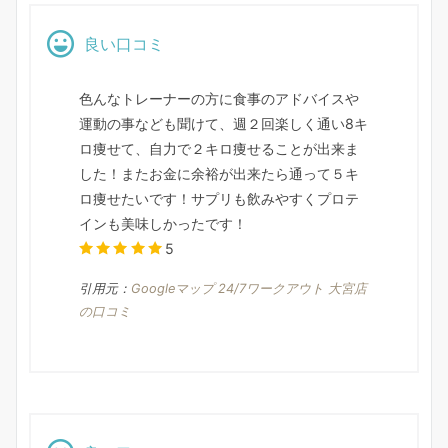
良い口コミ
色んなトレーナーの方に食事のアドバイスや
運動の事なども聞けて、週２回楽しく通い8キ
ロ痩せて、自力で２キロ痩せることが出来ま
した！またお金に余裕が出来たら通って５キ
ロ痩せたいです！サプリも飲みやすくプロテ
インも美味しかったです！
5
引用元：
Googleマップ 24/7ワークアウト 大宮店
の口コミ