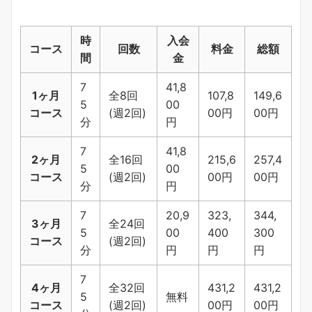
時
入会
コース
回数
料金
総額
間
金
7
41,8
1ヶ月
全8回
107,8
149,6
5
00
コース
(週2回)
00円
00円
分
円
7
41,8
2ヶ月
全16回
215,6
257,4
5
00
コース
(週2回)
00円
00円
分
円
7
20,9
323,
344,
3ヶ月
全24回
5
00
400
300
コース
(週2回)
分
円
円
円
7
4ヶ月
全32回
431,2
431,2
5
無料
コース
(週2回)
00円
00円