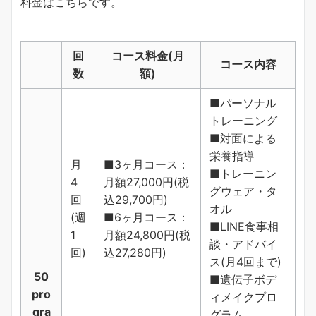
料金はこちらです。
回
コース料金(月
コース内容
数
額)
■パーソナル
トレーニング
■対面による
栄養指導
月
■3ヶ月コース：
■トレーニン
4
月額27,000円(税
グウェア・タ
回
込29,700円)
オル
(週
■6ヶ月コース：
■LINE食事相
1
月額24,800円(税
談・アドバイ
回)
込27,280円)
ス(月4回まで)
50
■遺伝子ボデ
pro
ィメイクプロ
gra
グラム