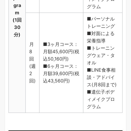
gra
グラム
m
■パーソナル
(1回
トレーニング
30
■対面による
分)
栄養指導
月
■3ヶ月コース：
■トレーニン
8
月額45,600円(税
グウェア・タ
回
込50,160円)
オル
(週
■6ヶ月コース：
■LINE食事相
2
月額39,600円(税
談・アドバイ
回)
込43,560円)
ス(月8回まで)
■遺伝子ボデ
ィメイクプロ
グラム