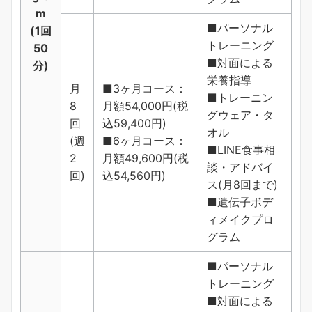
m
■パーソナル
(1回
トレーニング
50
■対面による
分)
栄養指導
月
■3ヶ月コース：
■トレーニン
8
月額54,000円(税
グウェア・タ
回
込59,400円)
オル
(週
■6ヶ月コース：
■LINE食事相
2
月額49,600円(税
談・アドバイ
回)
込54,560円)
ス(月8回まで)
■遺伝子ボデ
ィメイクプロ
グラム
■パーソナル
トレーニング
■対面による