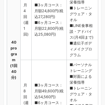
栄養指導
月
■3ヶ月コース：
■トレーニン
4
月額24,800円(税
グウェア・タ
回
込27,280円)
オル
(週
■6ヶ月コース：
■LINE食事相
1
月額22,800円(税
談・アドバイ
回)
込25,080円)
ス(月4回まで)
40
■遺伝子ボデ
pro
ィメイクプロ
gra
グラム
m
■パーソナル
(1回
トレーニング
40
■対面による
分)
栄養指導
月
■3ヶ月コース：
■トレーニン
8
月額49,600円(税
グウェア・タ
回
込54,560円)
オル
(週
■6ヶ月コース：