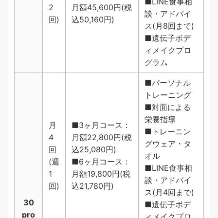
■LINE食事相
2
月額45,600円(税
談・アドバイ
回)
込50,160円)
ス(月8回まで)
■遺伝子ボデ
ィメイクプロ
グラム
■パーソナル
トレーニング
■対面による
栄養指導
月
■3ヶ月コース：
■トレーニン
4
月額22,800円(税
グウェア・タ
回
込25,080円)
オル
(週
■6ヶ月コース：
■LINE食事相
1
月額19,800円(税
談・アドバイ
回)
込21,780円)
ス(月4回まで)
30
■遺伝子ボデ
pro
ィメイクプロ