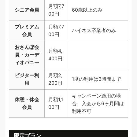
月額7,7
シニア会員
60歳以上のみ
00円
プレミアム
月額7,7
ハイネス卒業者のみ
会員
00円
おさんぽ会
月額4,
員・カーデ
400円
ィオバニー
ビジター利
月額2,
1度の利用は3時間まで
用
200円
キャンペーン適用の場
休憩・休会
月額1,1
合、入会から6ヶ月間は
会員
00円
利用不可
限定プラン