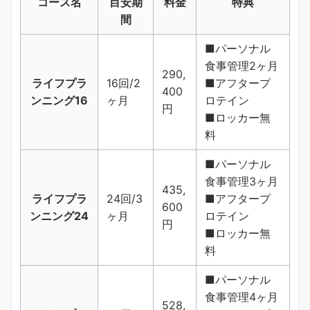
コース名
目安期
料金
特典
間
■パーソナル
食事管理2ヶ月
290,
ライフプラ
16回/2
■アフタープ
400
ンニング16
ヶ月
ロテイン
円
■ロッカー無
料
■パーソナル
食事管理3ヶ月
435,
ライフプラ
24回/3
■アフタープ
600
ンニング24
ヶ月
ロテイン
円
■ロッカー無
料
■パーソナル
食事管理4ヶ月
528,