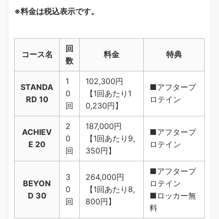
※料金は税込表示です。
回
コース名
料金
特典
数
1
102,300円
STANDA
■アフタープ
0
【1回あたり1
RD 10
ロテイン
回
0,230円】
2
187,000円
ACHIEV
■アフタープ
0
【1回あたり9,
E 20
ロテイン
回
350円】
■アフタープ
3
264,000円
BEYON
ロテイン
0
【1回あたり8,
D 30
■ロッカー無
回
800円】
料