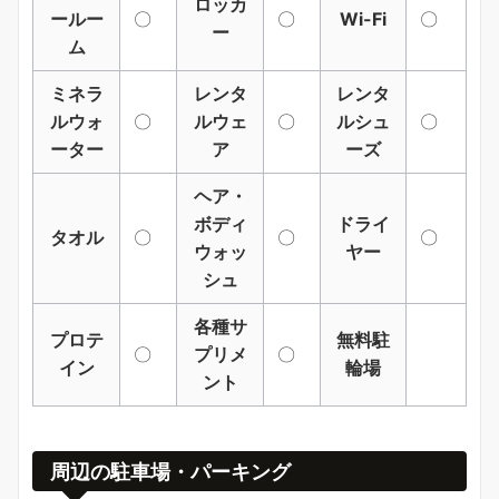
ロッカ
ールー
〇
〇
Wi-Fi
〇
ー
ム
ミネラ
レンタ
レンタ
ルウォ
〇
ルウェ
〇
ルシュ
〇
ーター
ア
ーズ
ヘア・
ボディ
ドライ
タオル
〇
〇
〇
ウォッ
ヤー
シュ
各種サ
プロテ
無料駐
〇
プリメ
〇
イン
輪場
ント
周辺の駐車場・パーキング