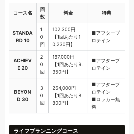
回
コース名
料金
特典
数
1
102,300円
STANDA
■アフタープ
0
【1回あたり1
RD 10
ロテイン
回
0,230円】
2
187,000円
ACHIEV
■アフタープ
0
【1回あたり9,
E 20
ロテイン
回
350円】
■アフタープ
3
264,000円
BEYON
ロテイン
0
【1回あたり8,
D 30
■ロッカー無
回
800円】
料
ライフプランニングコース