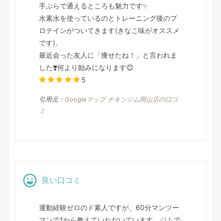
手ぶらで通えるところも魅力です✨️
水素水を使っているのとトレーニング後のプ
ロテインがついてきます(きなこ味がオススメ
です)。
最近会った友人に「痩せたね！」と言われま
した❣️何より励みになります😊
5
引用元：
Googleマップ チキンジム岡山店の口コ
ミ
良い口コミ
運動経験ゼロのド素人ですが、60分マンツー
マンで1から教えていただいています。ジムで