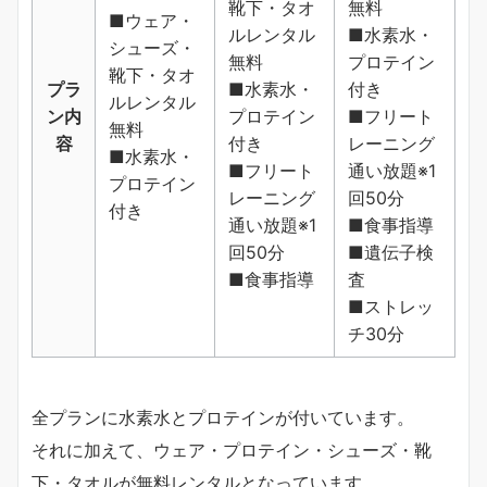
靴下・タオ
無料
■ウェア・
ルレンタル
■水素水・
シューズ・
無料
プロテイン
靴下・タオ
プラ
■水素水・
付き
ルレンタル
ン内
プロテイン
■フリート
無料
容
付き
レーニング
■水素水・
■フリート
通い放題※1
プロテイン
レーニング
回50分
付き
通い放題※1
■食事指導
回50分
■遺伝子検
■食事指導
査
■ストレッ
チ30分
全プランに水素水とプロテインが付いています。
それに加えて、ウェア・プロテイン・シューズ・靴
下・タオルが無料レンタルとなっています。