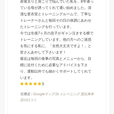
産後太りと肩こりで悩んでいた私を、8年通っ
ている母が誘ってくれて通い始めました。清
潔な更衣室とトレーニングルームで、丁寧な
トレーナーさんと毎回その日の体調にあわせ
たトレーニングを行っています。
今では生後7ヶ月の息子がギャン泣きする横で
トレーニングしています。他の方へのご迷惑
を気にする私に、「全然大丈夫ですよ！」と
皆さんあやして下さいます！
最近は毎回の食事の写真とメニューから、目
標に近付くために必要なアドバイスを下さ
り、運動以外でも細かくサポートしてくれて
います。
5
引用元：
Googleマップ Dr.トレーニング 恵比寿本
店の口コミ