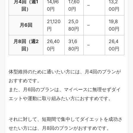
月4回（週1
14,96
17,60
13,2
–
回）
0円
0円
00円
21,120
25,0
19,8
月6回
–
円
80円
00円
月8回（週2
26,40
31,6
26,4
–
回）
0円
80円
00円
体型維持のために通いたい方には、月4回のプランが
おすすめです。
また、月6回のプランは、マイペースに無理せずダイ
エットや運動に取り組みたい方におすすめです。
それに対して、短期間で集中してダイエットを成功さ
せたい方には、月8回のプランがおすすめです。