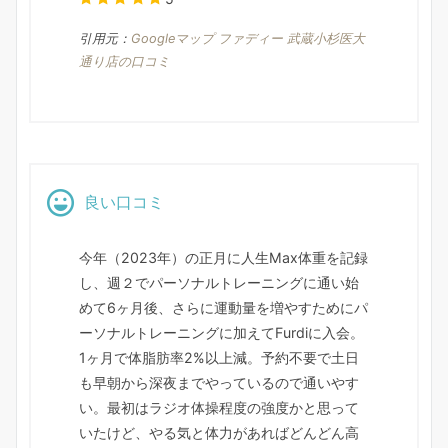
引用元：
Googleマップ ファディー 武蔵小杉医大
通り店の口コミ
良い口コミ
今年（2023年）の正月に人生Max体重を記録
し、週２でパーソナルトレーニングに通い始
めて6ヶ月後、さらに運動量を増やすためにパ
ーソナルトレーニングに加えてFurdiに入会。
1ヶ月で体脂肪率2%以上減。予約不要で土日
も早朝から深夜までやっているので通いやす
い。最初はラジオ体操程度の強度かと思って
いたけど、やる気と体力があればどんどん高