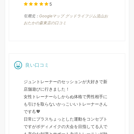
5
引用元：
Googleマップ グッドライフジム流山お
おたかの森東店の口コミ
良い口コミ
ジュントレーナーのセッションが大好きで新
店舗遊びに行きました！
女性トレーナーらしからぬ体格で男性相手に
も引けを取らないかっこいいトレーナーさん
です💪💖
日常にプラスちょっとした運動をコンセプト
ですがボディメイクの大会を目指してる人で
も充分な知識とサポート力でトレーニング効