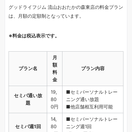
グッドライフジム 流山おおたかの森東店の料金プラン
は、月額の定額制となっています。
※料金は税込表示です。
月
額
プラン名
プラン内容
料
金
19,
■セミパーソナルトレー
セミパ通い放
80
ニング通い放題
題
0円
■他店舗相互利用可能
14,
■セミパーソナルトレー
セミパ週1回
80
ニング週1回