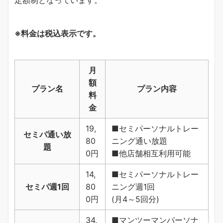
定額制となっています。
※料金は税込表示です。
月
額
プラン名
プラン内容
料
金
19,
■セミパーソナルトレー
セミパ通い放
80
ニング通い放題
題
0円
■他店舗相互利用可能
14,
■セミパーソナルトレー
セミパ週1回
80
ニング週1回
0円
(月4～5回分)
34,
■マンツーマンパーソナ