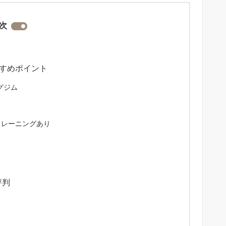
次
すすめポイント
グジム
トレーニングあり
評判