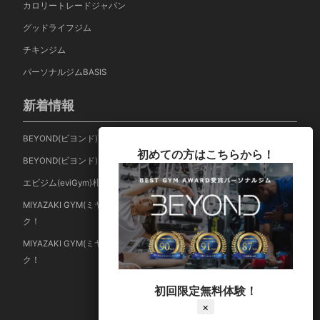
カロリートレードジャパン
グッドライフジム
チキンジム
パーソナルジムBASIS
新着情報
BEYOND(ビヨンド)西小山店の口コミ・評判・料金を調査！
初めての方はこちらから！
BEYOND(ビヨンド)大森海岸店の口コミ・評判・料金を調査！
エビジム(eviGym)札幌円山店の口コミ・評判を調査！
MIYAZAKI GYM(ミヤザキジム)中野店の口コミ・評判・料金をチェッ
ク！
MIYAZAKI GYM(ミヤザキジム)沼袋店の口コミ・評判・料金をチェッ
ク！
初回限定無料体験！
© ジムジム
×