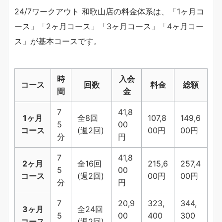
24/7ワークアウト 和歌山店の料金体系は、「1ヶ月コ
ース」「2ヶ月コース」「3ヶ月コース」「4ヶ月コー
ス」が基本コースです。
時
入会
コース
回数
料金
総額
間
金
7
41,8
1ヶ月
全8回
107,8
149,6
5
00
コース
(週2回)
00円
00円
分
円
7
41,8
2ヶ月
全16回
215,6
257,4
5
00
コース
(週2回)
00円
00円
分
円
7
20,9
323,
344,
3ヶ月
全24回
5
00
400
300
コース
(週2回)